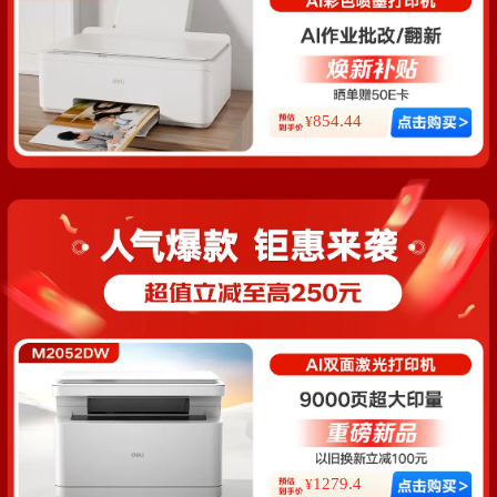
854.44
¥
1279.4
¥