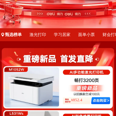
甄选榜单
激光打印
学习居家
面单小票
财会打
852.4
¥