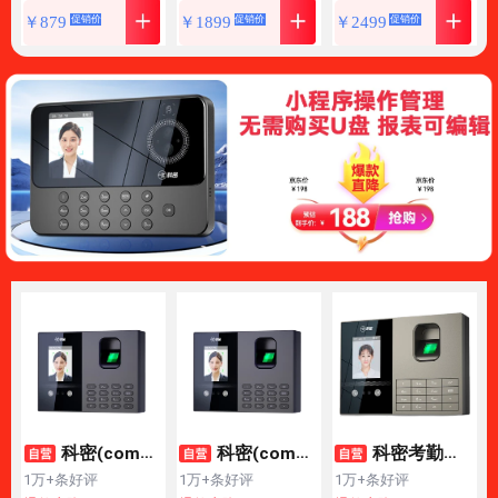
平 发票扫描PDF
平 发票扫描PDF
籍展平 文件OCR
￥
879
￥
1899
￥
2499
促销价
促销价
促销价
合成OCR识别 扫
合成 OCR识别 扫
识别 离线扫描 扫
描全能王 A3软底
描全能王 A3软底
描全能王 预览屏
GP1800AF
GP2318Z
P2900AF
科密(come
科密(come
科密考勤机
t)考勤机 打卡机
t)智能云考勤机
打卡机人脸+指纹
1万+条好评
1万+条好评
1万+条好评