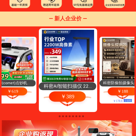
— 新人企业价 —
密(comet)点钞机验
科密防偷拍摄像头
科密AI智能扫描仪 220
点钞机支持新版人民
器酒店民宿防窥摄
￥619
￥188
0万像素高拍仪 发票扫
小型 便携银行专用商
听汽车GPS定位检
￥389
收银数钞机 B类语音
KD35
描连续扫描 PDF合成O
￥
178
.
6
智能分钞B300
CR识别 扫描全能王 A4
折叠底 GP-2000