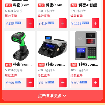
科密(come
科密(come
科密AI智能
t)玻璃门指纹锁门
t) CX08S 4G版G
扫描仪 2600万像
5000+条评价
1000+条好评
2万+条好评
禁智能电子密码
PRS巡更棒 巡更
素高拍仪 书籍展
爆款直降
爆款直降
爆款直降
以旧换新
以旧换新
以旧换新
锁办公室玻璃门
机 电子巡更系统
平 发票扫描PDF
￥
259
￥
419
￥
1119
促销价
促销价
促销价
锁免开孔布线蓝
保安巡逻棒 物业
合成OCR识别 扫
牙 小程序考勤 C
巡更打点棒 带显
描全能王 A3软底
OM-K19A
示屏
GP2316Z
科密(come
科密(come
科密(come
t)无线蓝牙扫描扫
t)验钞点钞机小型
t) XC-82TSP 消
5000+条好评
2000+条好评
1000+条好评
码枪一二维条码
便携 验钞支持新
费机 单位学校工
爆款直降
爆款直降
爆款直降
以旧换新
以旧换新
以旧换新
枪器 轻工业扫码
版人民币 银行专
厂食堂美食城刷
￥
699
￥
519
￥
939
促销价
促销价
促销价
枪 超市餐饮收银
用商用家用财务
卡机售饭机 IC消
仓库物流 充电底
数钱机 智能语音
费机 套装
座TE500D
B类F330B
点击查看更多