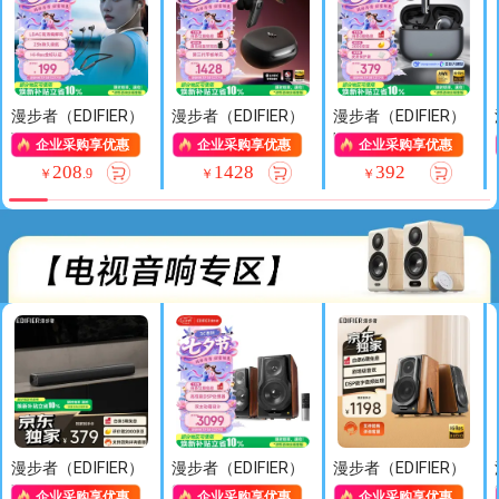
人节礼物
人节礼物
物
漫步者（EDIFIER）
漫步者（EDIFIER）
漫步者（EDIFIER）
W280NB Pro 颈挂
【数码多年度推
Lolli Pro 5 真无线
企业采购享优惠
企业采购享优惠
企业采购享优惠
式主动降噪蓝牙耳
荐】NeoBuds Pla
主动降噪耳机 翻译
208
1428
392
￥
.
9
￥
￥
机 磁吸设计 45dB
nar 真无线平板主
耳机 翻译机 适用
降噪 适用苹果华为
动降噪蓝牙耳机 适
苹果华为小米手机
手机 典雅黑 七夕
用苹果华为小米OP
星空灰 七夕情人节
情人节礼物
PO手机
礼物
漫步者（EDIFIER）
漫步者（EDIFIER）
漫步者（EDIFIER）
B1 电视音响 家庭
S3000MKII 无线Hi
【数码多年度推
企业采购享优惠
企业采购享优惠
企业采购享优惠