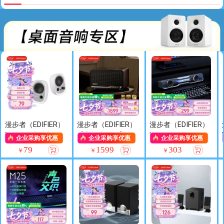
用苹果华为小米 冰
用苹果华为小米OP
机 翻译耳机 奶霜
川白 七夕情人节礼
PO手机 夜蓝 七夕
白 七夕情人节礼物
物
情人节礼物
漫步者（EDIFIER）
漫步者（EDIFIER）
漫步者（EDIFIER）
R12U 外观时尚 音
【高卿尘同款】S3
Halo SoundBar 桌
企业采购享优惠
企业采购享优惠
企业采购享优惠
质纯正 入门级微型
00 高保真复古蓝牙
面蓝牙音响 高保真
79
1599
303
￥
￥
￥
2.0桌面音响 笔记
音箱 HiFi音响 居家
电脑游戏音响 RGB
本音箱 电脑音箱
桌面音响 黑胡桃
灯效 破界黑 七夕
白色
七夕情人节礼物
情人节礼物