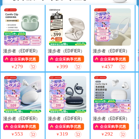
漫步者（EDIFIER）
漫步者（EDIFIER）
漫步者（EDIFIER）
Comfo Clip耳夹式
X Fit 开放式蓝牙耳
Comfo Run开放式
企业采购享优惠
企业采购享优惠
企业采购享优惠
蓝牙耳机 骨传导升
机 不入耳 运动跑
蓝牙耳机 骨传导升
279
399
457
￥
￥
￥
级空气传导 开放式
步 长续航 双MIC通
级空气传导 运动耳
跑步运动耳机 浮光
话降噪 兼容眼镜
机 无线耳机 沙滩
绿 七夕情人节礼物
云白
白 七夕情人节礼物
漫步者（EDIFIER）
漫步者（EDIFIER）
漫步者（EDIFIER）
Lolli Clip云感智能
Comfo CC开放式
【高卿尘同款】Co
企业采购享优惠
企业采购享优惠
企业采购享优惠
耳夹 主动降噪蓝牙
蓝牙耳机 运动跑步
mfo Clip Q 耳夹式
553
319
292
￥
￥
￥
耳机 运动耳机 适
耳机 超长续航 适
蓝牙耳机 开放式耳