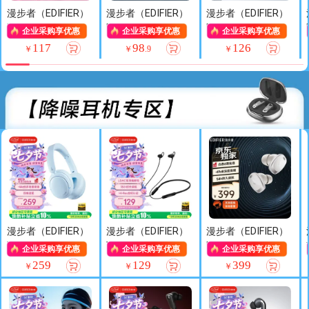
漫步者（EDIFIER）
漫步者（EDIFIER）
漫步者（EDIFIER）
M25 一体式电脑音
R18T 2.0木质电脑
R101V 2.1声道电
企业采购享优惠
企业采购享优惠
企业采购享优惠
响 家用桌面台式机
音响 台式笔记本桌
脑音响音箱 台式机
117
98
126
￥
￥
.
9
￥
笔记本音箱 RGB悬
面音响 游戏音响
笔记本桌面音响 游
浮灯效 高保真 黑
黑色
戏音响 黑色
色 毕业礼物
漫步者（EDIFIER）
漫步者（EDIFIER）
漫步者（EDIFIER）
W800BT Free降噪
W200BT Free 颈
NeoDots 入耳式圈
企业采购享优惠
企业采购享优惠
企业采购享优惠
版【经典升级】头
挂式运动蓝牙耳机
铁降噪蓝牙耳机 49
259
129
399
￥
￥
￥
戴式主动降噪蓝牙
金标认证 通话降噪
dB降噪 54h续航 适
耳机 适用苹果华为
适用苹果华为小米
用于苹果华为手机
小米 雾蓝 七夕情
手机 黑色 七夕情
雾白 七夕情人节礼