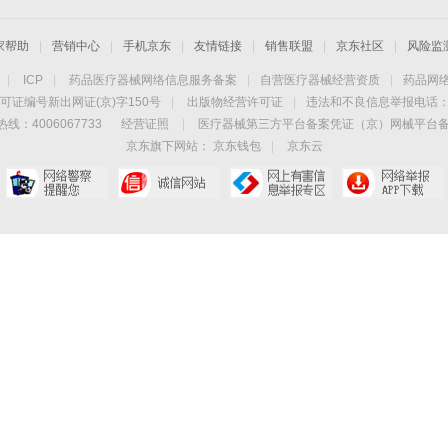
家帮助
|
营销中心
|
手机京东
|
友情链接
|
销售联盟
|
京东社区
|
风险监
|
ICP
|
药品医疗器械网络信息服务备案
|
自营医疗器械经营资质
|
药品网
可证编号新出网证(京)字150号
|
出版物经营许可证
|
违法和不良信息举报电话：40
线：4006067733
经营证照
|
医疗器械第三方平台备案凭证（京）网械平台备字（
京东旗下网站：
京东钱包
|
京东云