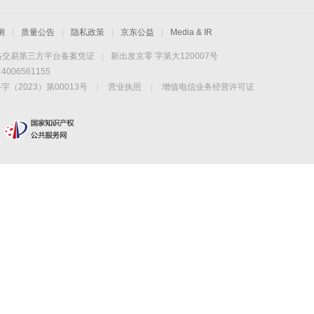
测
|
质量公告
|
隐私政策
|
京东公益
|
Media & IR
络交易第三方平台备案凭证
|
新出发京零 字第大120007号
06561155
2023）第00013号
|
营业执照
|
增值电信业务经营许可证