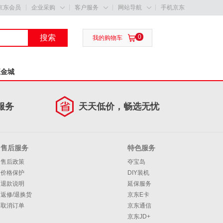
京东会员
企业采购
客户服务
网站导航
手机京东



搜索
0

我的购物车
五金城
服务
天天低价，畅选无忧
售后服务
特色服务
售后政策
夺宝岛
价格保护
DIY装机
退款说明
延保服务
返修/退换货
京东E卡
取消订单
京东通信
京东JD+