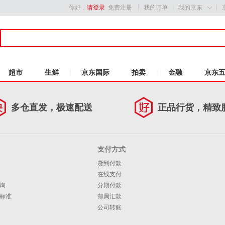
你好，
请登录
免费注册
我的订单
我的京东

超市
生鲜
京东国际
拍卖
金融
京东
多仓直发，极速配送
正品行货，精致
支付方式
货到付款
在线支付
询
分期付款
标准
邮局汇款
公司转账