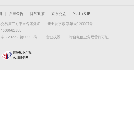
测
|
质量公告
|
隐私政策
|
京东公益
|
Media & IR
络交易第三方平台备案凭证
|
新出发京零 字第大120007号
06561155
2023）第00013号
|
营业执照
|
增值电信业务经营许可证