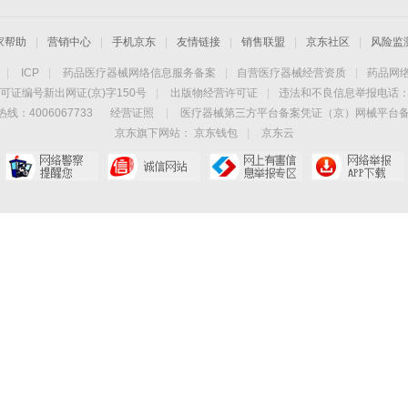
家帮助
|
营销中心
|
手机京东
|
友情链接
|
销售联盟
|
京东社区
|
风险监
|
ICP
|
药品医疗器械网络信息服务备案
|
自营医疗器械经营资质
|
药品网
可证编号新出网证(京)字150号
|
出版物经营许可证
|
违法和不良信息举报电话：40
线：4006067733
经营证照
|
医疗器械第三方平台备案凭证（京）网械平台备字（
京东旗下网站：
京东钱包
|
京东云