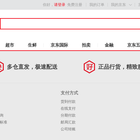
你好，
请登录
免费注册
我的订单
我的京东

超市
生鲜
京东国际
拍卖
金融
京东
多仓直发，极速配送
正品行货，精致
支付方式
货到付款
在线支付
询
分期付款
标准
邮局汇款
公司转账