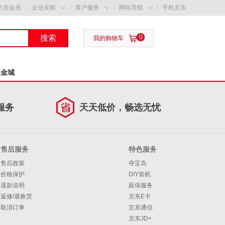
京东会员
企业采购
客户服务
网站导航
手机京东



搜索
0

我的购物车
五金城
服务
天天低价，畅选无忧
售后服务
特色服务
售后政策
夺宝岛
价格保护
DIY装机
退款说明
延保服务
返修/退换货
京东E卡
取消订单
京东通信
京东JD+