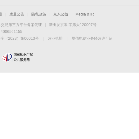
测
|
质量公告
|
隐私政策
|
京东公益
|
Media & IR
络交易第三方平台备案凭证
|
新出发京零 字第大120007号
06561155
2023）第00013号
|
营业执照
|
增值电信业务经营许可证