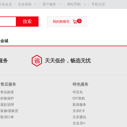
京东会员
企业采购
客户服务
网站导航
手机京东



搜索
0

我的购物车
五金城
服务
天天低价，畅选无忧
售后服务
特色服务
售后政策
夺宝岛
价格保护
DIY装机
退款说明
延保服务
返修/退换货
京东E卡
取消订单
京东通信
京东JD+