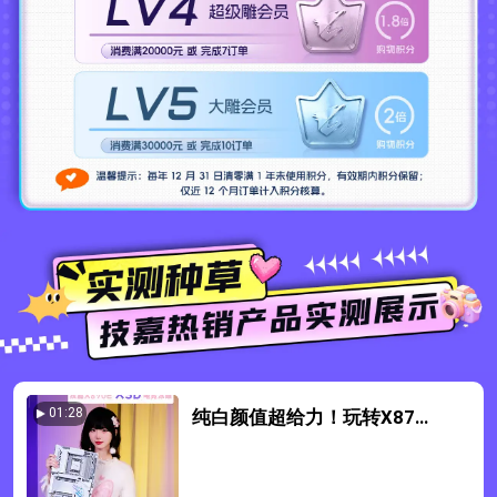
01:28
纯白颜值超给力！玩转X870E
X3D电竞冰雕我有一计