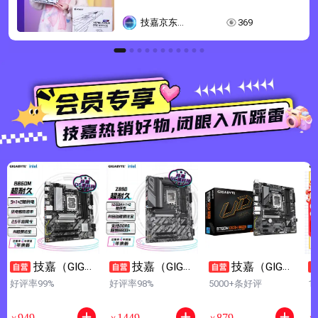
技嘉京东自
369
营旗舰店
技嘉（GIGA
技嘉（GIGA
技嘉（GIGA
BYTE）超耐久B
BYTE）超耐久Z
BYTE）超耐久B
B
好评率99%
好评率98%
5000+条好评
1
860M DS3H DD
890 UD DDR5主
760M DS3H GEN
0
以旧换新
满赠
以旧换新
满赠
以旧换新
满赠
以
R5主板 支持CPU
板 支持intel CPU
5 DDR5主板支持
W
949
1449
879