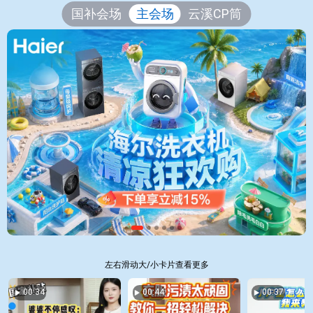
国补会场
主会场
云溪CP筒
左右滑动大/小卡片查看更多
00:34
00:44
00:37