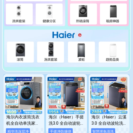
海尔内衣滚筒洗衣
海尔（Haier）手搓
海尔（Haier）云溪
机全自动单洗家用
洗3.0 全自动波轮
3.0 全自动波轮洗
10公斤大容量超薄
洗衣机12KG大容量
衣机10KG 双动力
精华洗深层净
手搓净防缠绕
智慧球免清洗