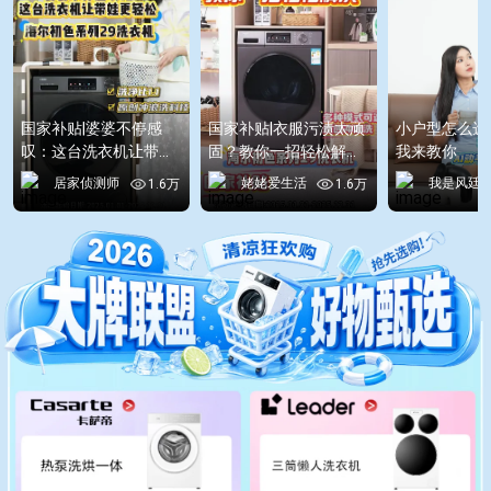
国家补贴|婆婆不停感
国家补贴|衣服污渍太顽
小户型怎么选
叹：这台洗衣机让带娃
固？教你一招轻松解
我来教你
更轻松
决！
居家侦测师
姥姥爱生活
我是风廷
1.6万
1.6万