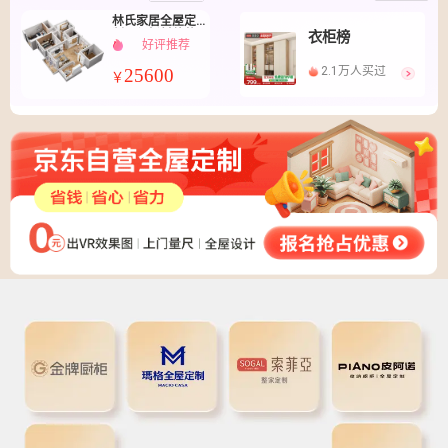
林氏家居全屋定
制环保板材整装
衣柜榜
好评推荐
定制衣柜酒柜餐
边柜书柜多空间
2.1万人买过
25600
￥
组合 套餐价