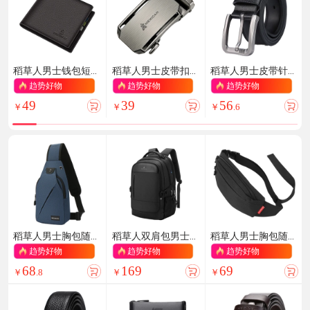
稻草人男士钱包短
稻草人男士皮带扣
稻草人男士皮带针
款商务头层牛皮横
头休闲裤带自动扣
扣式真牛皮商务腰
趋势好物
趋势好物
趋势好物
款两折票夹多卡位
腰带带身配件
带休闲裤带七夕情
49
39
56
钱夹生日礼物送男
人节礼物
￥
￥
￥
.
6
生
稻草人男士胸包随
稻草人双肩包男士
稻草人男士胸包随
身旅行休闲单肩斜
旅行背包16/17.3英
身旅行休闲单肩斜
趋势好物
趋势好物
趋势好物
挎包手机腰包帆布
寸电脑学生书包防
挎包手机腰包帆布
68
169
69
背包骑行学生通勤
泼水出差通勤男包
背包骑行时尚通勤
￥
.
8
￥
￥