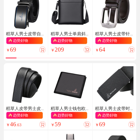
稻草人男士皮带自
稻草人男士单肩斜
稻草人男士皮带针
动扣真头层牛皮商
挎头层牛皮通勤挂
扣式真牛皮商务腰
趋势好物
趋势好物
趋势好物
务腰带休闲裤带七
包商务时尚出差轻
带休闲潮流裤带七
69
209
64
夕情人节礼物
便大容量生日礼物
夕情人节礼物
￥
￥
￥
稻草人皮带男士皮
稻草人男士钱包欧
稻草人男士皮带时
带条头层牛皮自动
美时尚票夹头层牛
尚商务腰带牛皮裤
趋势好物
趋势好物
趋势好物
扣带身青年腰带无
皮短款钱包钱夹生
带板扣皮带生日礼
46
59
69
头裤带生日礼物
日礼物送男生爸爸
物送男生爸爸
￥
.
63
￥
￥