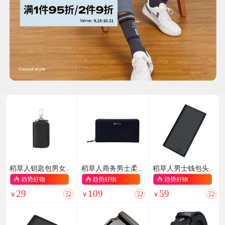
稻草人钥匙包男女
稻草人商务男士柔
稻草人男士钱包头
头层牛皮二合一多
软牛皮手包男士大
层牛皮真皮钱包大
趋势好物
趋势好物
趋势好物
功能锁匙零钱收纳
容量手抓包钱包单
容量两折长款钱包
29
109
59
包轻便家用汽车
拉手拿包生日礼物
票夹生日礼物送男
￥
￥
￥
生