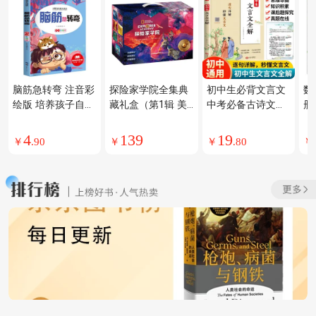
脑筋急转弯 注音彩
探险家学院全集典
初中生必背文言文
数
绘版 培养孩子自主
藏礼盒（第1辑 美
中考必备古诗文小
册
阅读习惯小学生童
国国家地理首部科
古文阅读理解中学
九
话小说课外阅读书
幻探险小说堪比哈
语文教材文言文全
梯
4
139
19
￥
.
90
￥
￥
.
80
￥
籍
利波特内含解密游
解指定篇目适用七
三
戏共7册） 课外阅
八九年级初中通用
逻
读 女孩男孩 一升
练
二衔接 小升初衔接
书