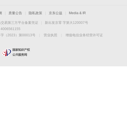
测
|
质量公告
|
隐私政策
|
京东公益
|
Media & IR
络交易第三方平台备案凭证
|
新出发京零 字第大120007号
06561155
2023）第00013号
|
营业执照
|
增值电信业务经营许可证