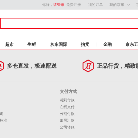
你好，
请登录
免费注册
我的订单
我的京东

超市
生鲜
京东国际
拍卖
金融
京东
多仓直发，极速配送
正品行货，精致
支付方式
货到付款
在线支付
询
分期付款
标准
邮局汇款
公司转账