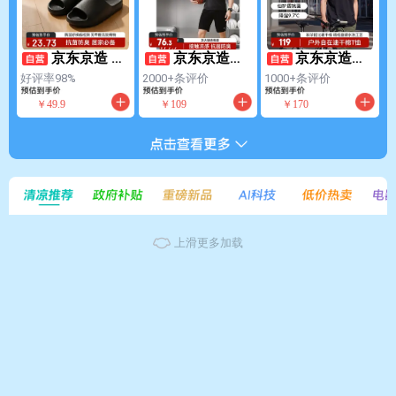
京东京造 云
京东京造夏
京东京造短
弹拖鞋夏季防臭
季凉感自由运动t
袖男士t恤棉感口
好评率98%
2000+条评价
1000+条评价
轻便居家浴室凉
恤健身速干户外
袋26夏季新款户
￥
49
.
9
￥
109
￥
170
拖鞋外穿灰色42-
运动男士短袖衣
外高端短袖男 黑
43
服 石墨灰XL
色 2XL
上滑更多加载