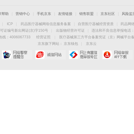
家帮助
|
营销中心
|
手机京东
|
友情链接
|
销售联盟
|
京东社区
|
风险监
|
ICP
|
药品医疗器械网络信息服务备案
|
自营医疗器械经营资质
|
药品网
可证编号新出网证(京)字150号
|
出版物经营许可证
|
违法和不良信息举报电话：40
线：4006067733
经营证照
|
医疗器械第三方平台备案凭证（京）网械平台备字（
京东旗下网站：
京东钱包
|
京东云