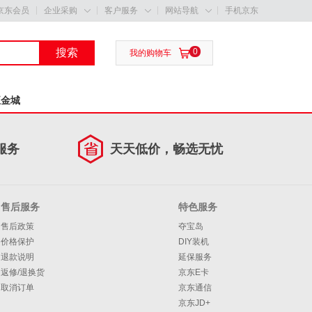
京东会员
企业采购
客户服务
网站导航
手机京东



搜索
0

我的购物车
五金城
服务
天天低价，畅选无忧
售后服务
特色服务
售后政策
夺宝岛
价格保护
DIY装机
退款说明
延保服务
返修/退换货
京东E卡
取消订单
京东通信
京东JD+