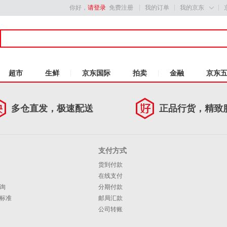
你好，
请登录
免费注册
我的订单
我的京东

超市
生鲜
京东国际
拍卖
金融
京东
多仓直发，极速配送
正品行货，精致
支付方式
货到付款
在线支付
询
分期付款
标准
邮局汇款
公司转账