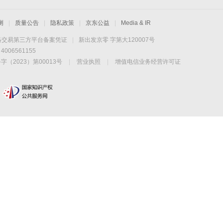
测
|
质量公告
|
隐私政策
|
京东公益
|
Media & IR
络交易第三方平台备案凭证
|
新出发京零 字第大120007号
06561155
2023）第00013号
|
营业执照
|
增值电信业务经营许可证