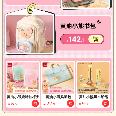
黄油小熊旋转抽杆夹
黄油小熊风琴包
黄油小熊黑木铅笔
5
22
9
￥
.
5
￥
.
9
￥
.
8