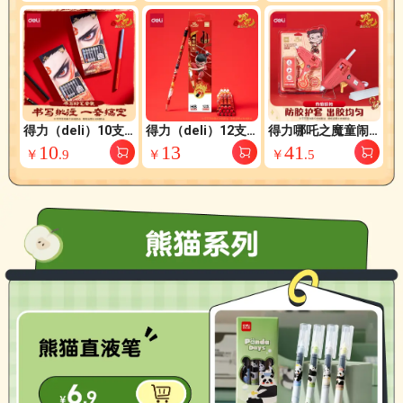
ST笔头学生刷题笔
张NZ202
6
考试笔签字笔 黑色4
支/盒NZ020
得力（deli）10支装
得力（deli）12支装
得力哪吒之魔童闹海
HB哪吒红蓝标记铅
HB哪吒书写铅笔石
20W胶枪学生美术课
10
13
41
￥
.
9
￥
￥
.
5
笔套装石墨高档笔杆
墨原木笔杆考试美术
制作家用热熔手工DI
考试美术生素描书写
生素描书写铅笔送礼
Y套装赠10根胶棒礼
铅笔送礼学生NZ99
学生NZ992-HB开学
物生日开学礼物
7-HB开学文具
文具