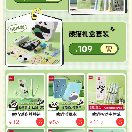
熊猫矫姿胖胖铅
熊猫活页本
熊猫按动中性笔
12
5
11
￥
￥
.
7
￥
.
7