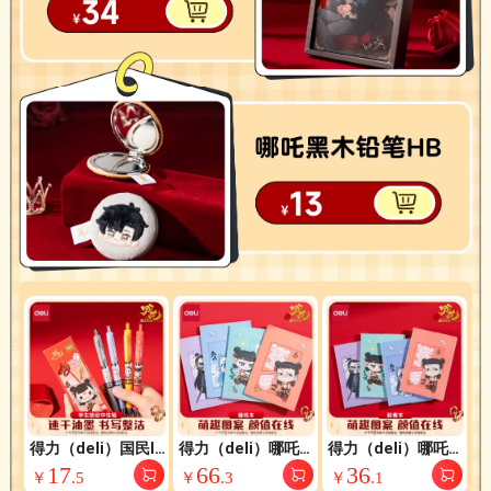
得力（deli）国民IP
得力（deli）哪吒笔
得力（deli）哪吒笔
哪吒联名Q版按动中
记本记事本学生作业
记本记事本学生胶套
17
66
36
￥
.
5
￥
.
3
￥
.
1
性笔 0.5mm双球珠
本12本软抄本B5/40
本32K72张4本NZ20