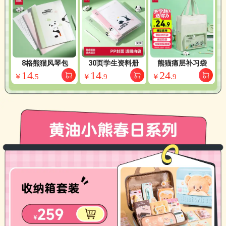
8格熊猫风琴包
30页学生资料册
熊猫痛层补习袋
14
14
24
￥
.
5
￥
.
9
￥
.
9