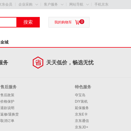
京东会员
企业采购
客户服务
网站导航
手机京东



搜索
0

我的购物车
五金城
服务
天天低价，畅选无忧
售后服务
特色服务
售后政策
夺宝岛
价格保护
DIY装机
退款说明
延保服务
返修/退换货
京东E卡
取消订单
京东通信
京东JD+