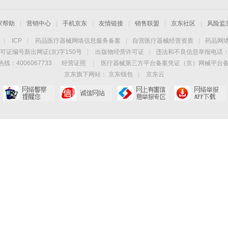
家帮助
|
营销中心
|
手机京东
|
友情链接
|
销售联盟
|
京东社区
|
风险监
|
ICP
|
药品医疗器械网络信息服务备案
|
自营医疗器械经营资质
|
药品网
可证编号新出网证(京)字150号
|
出版物经营许可证
|
违法和不良信息举报电话：40
线：4006067733
经营证照
|
医疗器械第三方平台备案凭证（京）网械平台备字（
京东旗下网站：
京东钱包
|
京东云