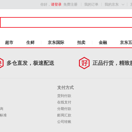
你好，
请登录
免费注册
我的订单
我的京东

超市
生鲜
京东国际
拍卖
金融
京东
多仓直发，极速配送
正品行货，精致
支付方式
货到付款
在线支付
询
分期付款
标准
邮局汇款
公司转账