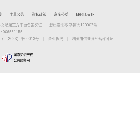
测
|
质量公告
|
隐私政策
|
京东公益
|
Media & IR
络交易第三方平台备案凭证
|
新出发京零 字第大120007号
06561155
2023）第00013号
|
营业执照
|
增值电信业务经营许可证