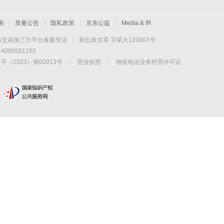
测
|
质量公告
|
隐私政策
|
京东公益
|
Media & IR
络交易第三方平台备案凭证
|
新出发京零 字第大120007号
06561155
2023）第00013号
|
营业执照
|
增值电信业务经营许可证