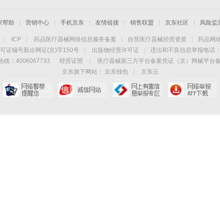
家帮助
|
营销中心
|
手机京东
|
友情链接
|
销售联盟
|
京东社区
|
风险监
|
ICP
|
药品医疗器械网络信息服务备案
|
自营医疗器械经营资质
|
药品网
可证编号新出网证(京)字150号
|
出版物经营许可证
|
违法和不良信息举报电话：40
线：4006067733
经营证照
|
医疗器械第三方平台备案凭证（京）网械平台备字（
京东旗下网站：
京东钱包
|
京东云