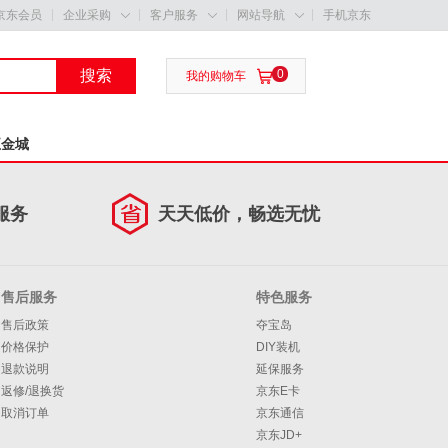
京东会员
企业采购
客户服务
网站导航
手机京东



搜索
0

我的购物车
五金城
服务
天天低价，畅选无忧
售后服务
特色服务
售后政策
夺宝岛
价格保护
DIY装机
退款说明
延保服务
返修/退换货
京东E卡
取消订单
京东通信
京东JD+