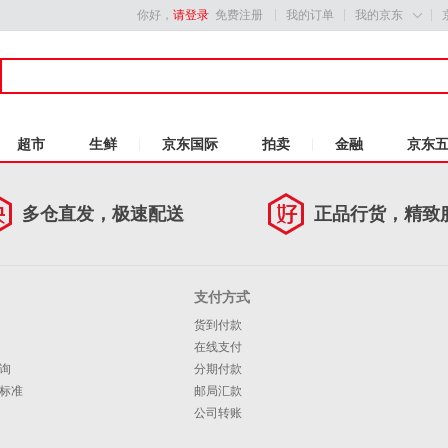
你好，
请登录
免费注册
我的订单
我的京东

超市
生鲜
京东国际
拍卖
金融
京东
多仓直发，极速配送
正品行货，精致
支付方式
货到付款
在线支付
询
分期付款
标准
邮局汇款
公司转账