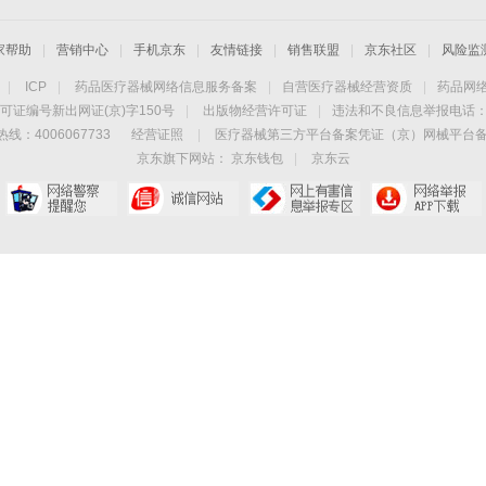
家帮助
|
营销中心
|
手机京东
|
友情链接
|
销售联盟
|
京东社区
|
风险监
|
ICP
|
药品医疗器械网络信息服务备案
|
自营医疗器械经营资质
|
药品网
可证编号新出网证(京)字150号
|
出版物经营许可证
|
违法和不良信息举报电话：40
线：4006067733
经营证照
|
医疗器械第三方平台备案凭证（京）网械平台备字（
京东旗下网站：
京东钱包
|
京东云