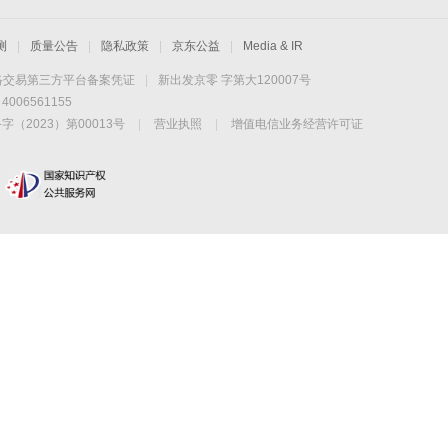
测
|
质量公告
|
隐私政策
|
京东公益
|
Media & IR
络交易第三方平台备案凭证
|
新出发京零 字第大120007号
06561155
2023）第00013号
|
营业执照
|
增值电信业务经营许可证