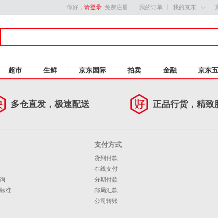
你好，
请登录
免费注册
我的订单
我的京东

超市
生鲜
京东国际
拍卖
金融
京东
多仓直发，极速配送
正品行货，精致
支付方式
货到付款
在线支付
询
分期付款
标准
邮局汇款
公司转账