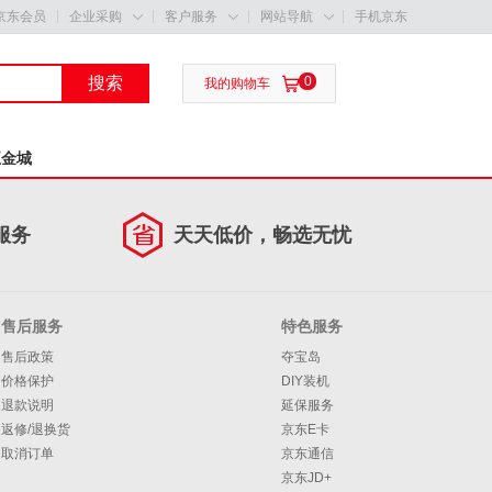
京东会员
企业采购
客户服务
网站导航
手机京东



搜索
0

我的购物车
五金城
服务
天天低价，畅选无忧
售后服务
特色服务
售后政策
夺宝岛
价格保护
DIY装机
退款说明
延保服务
返修/退换货
京东E卡
取消订单
京东通信
京东JD+